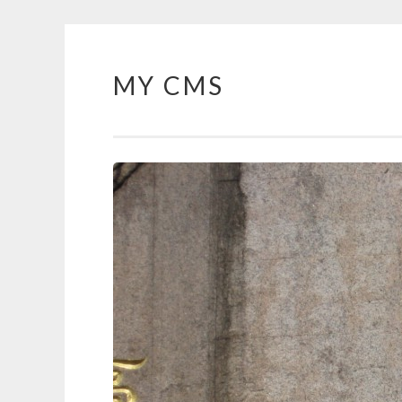
MY CMS
Skip
to
content