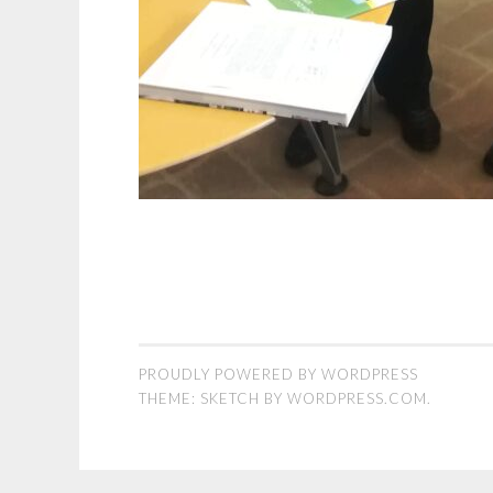
PROUDLY POWERED BY WORDPRESS
THEME: SKETCH BY
WORDPRESS.COM
.